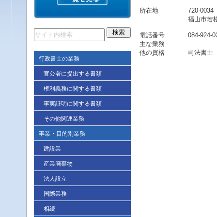
所在地
720-0034
福山市若松
電話番号
084-924-0
主な業務
他の資格
司法書士
行政書士の業務
官公署に提出する書類
権利義務に関する書類
事実証明に関する書類
その他関連業務
事業・目的別業務
建設業
産業廃棄物
法人設立
国際業務
相続